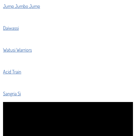
Jump Jumbo Jump
Daiwassi
Watusi Warriors
Acid Train
Sangria Si