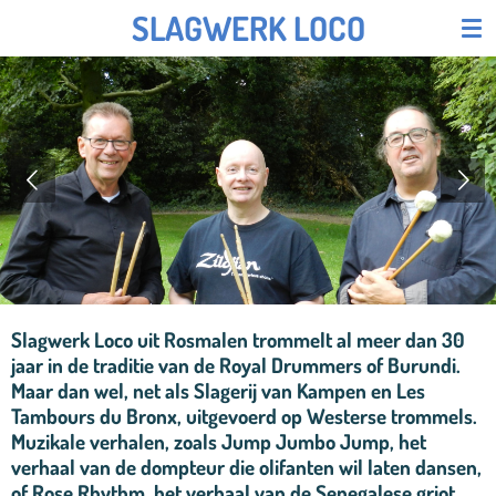
SLAGWERK LOCO
Ga
direct
naar
de
hoofdinhoud
Slagwerk Loco uit Rosmalen trommelt al meer dan 30
jaar in de traditie van de Royal Drummers of Burundi.
Maar dan wel, net als Slagerij van Kampen en Les
Tambours du Bronx, uitgevoerd op Westerse trommels.
Muzikale verhalen, zoals Jump Jumbo Jump, het
verhaal van de dompteur die olifanten wil laten dansen,
of Rose Rhythm, het verhaal van de Senegalese griot